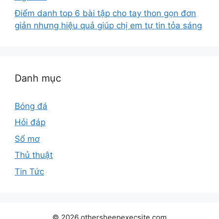
Điểm danh top 6 bài tập cho tay thon gọn đơn
giản nhưng hiệu quả giúp chị em tự tin tỏa sáng
Danh mục
Bóng đá
Hỏi đáp
Sổ mơ
Thủ thuật
Tin Tức
© 2026 othersheepexecsite.com