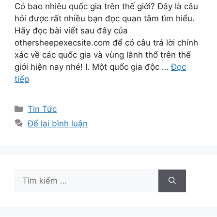
Có bao nhiêu quốc gia trên thế giới? Đây là câu
hỏi được rất nhiều bạn đọc quan tâm tìm hiểu.
Hãy đọc bài viết sau đây của
othersheepexecsite.com để có câu trả lời chính
xác về các quốc gia và vùng lãnh thổ trên thế
giới hiện nay nhé! I. Một quốc gia độc …
Đọc
tiếp
Danh
Tin Tức
mục
Để lại bình luận
Tìm
kiếm
cho: