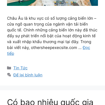
Châu Âu là khu vực có số lượng cảng biển lớn –
cửa ngõ quan trọng của ngành vận tải biển
quốc tế. Chính những cảng biển lớn này đã thúc
đẩy sự phát triển nổi bật của hoạt động kinh tế
và xuất nhập khẩu thương mại tại đây. Trong
bài viết này, othersheepexecsite.com …
Đọc
tiếp
Danh
Tin Tức
mục
Để lại bình luận
Có bao nhiêu quốc gia