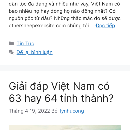
dân tộc đa dạng và nhiều như vậy, Việt Nam có
bao nhiêu họ hay dòng họ nào đông nhất? Có
nguồn gốc từ đâu? Những thắc mắc đó sẽ được
othersheepexecsite.com chúng tôi …
Đọc tiếp
Danh
Tin Tức
mục
Để lại bình luận
Giải đáp Việt Nam có
63 hay 64 tỉnh thành?
Tháng 4 19, 2022
Bởi
lynhucong