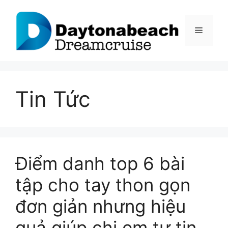
Chuyển
đến
Menu
nội
dung
Tin Tức
Điểm danh top 6 bài
tập cho tay thon gọn
đơn giản nhưng hiệu
quả giúp chị em tự tin